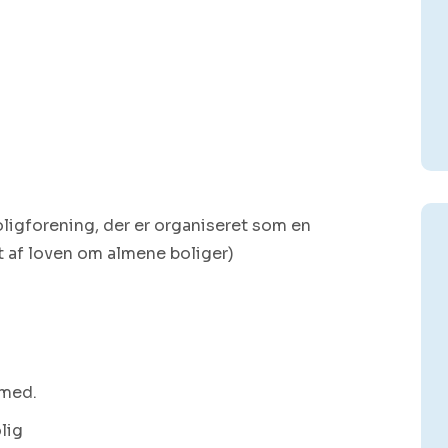
igforening, der er organiseret som en
 af loven om almene boliger)
 med.
olig