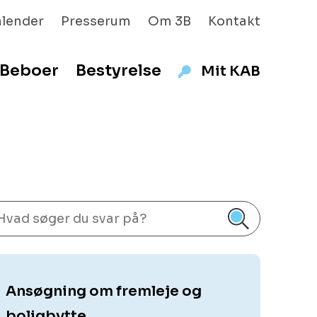
alender
Presserum
Om 3B
Kontakt
Beboer
Bestyrelse
Mit KAB
Ansøgning om fremleje og
boligbytte