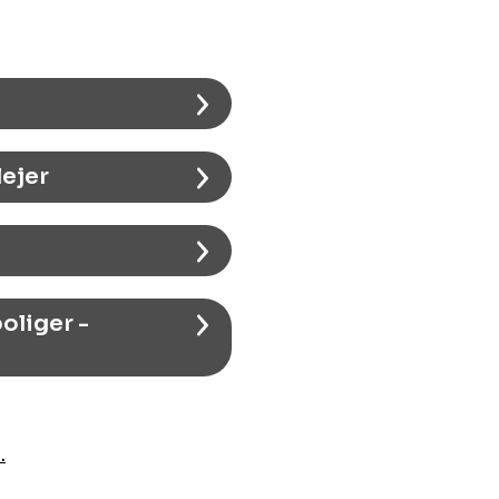
lejer
oliger -
.