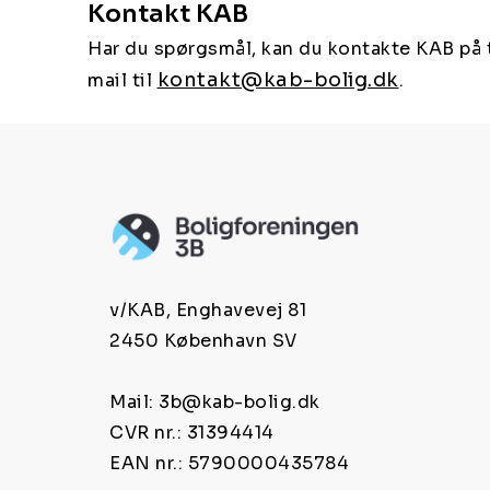
Kontakt KAB
Har du spørgsmål, kan du kontakte KAB på 
kontakt@kab-bolig.dk
mail til
.
v/KAB, Enghavevej 81
2450 København SV
Mail: 3b@kab-bolig.dk
CVR nr.: 31394414
EAN nr.: 5790000435784