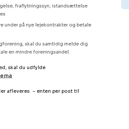
gelse, fraflytningssyn, istandsættelse
des
ve under på nye lejekontrakter og betale
ligforening, skal du samtidig melde dig
tale en mindre foreningsandel.
ed, skal du udfylde
kema
r afleveres – enten per post til