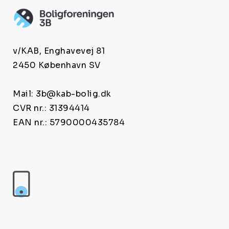
v/KAB, Enghavevej 81
2450 København SV
Mail: 3b@kab-bolig.dk
CVR nr.: 31394414
EAN nr.: 5790000435784