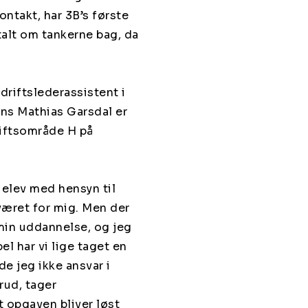
takt, har 3B’s første
talt om tankerne bag, da
driftslederassistent i
ns Mathias Garsdal er
iftsområde H på
elev med hensyn til
 været for mig. Men der
 min uddannelse, og jeg
l har vi lige taget en
de jeg ikke ansvar i
rud, tager
t opgaven bliver løst