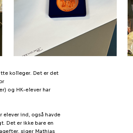
te kolleger. Det er det
or
r) og HK-elever har
er elever ind, også havde
t. Det er ikke bare en
agefter, siger Mathias