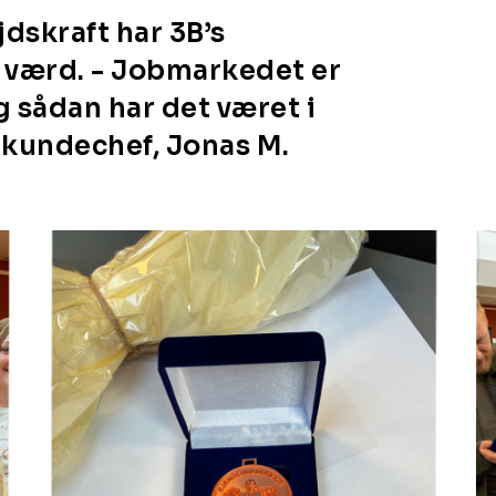
dskraft har 3B’s
t værd. - Jobmarkedet er
 sådan har det været i
’s kundechef, Jonas M.