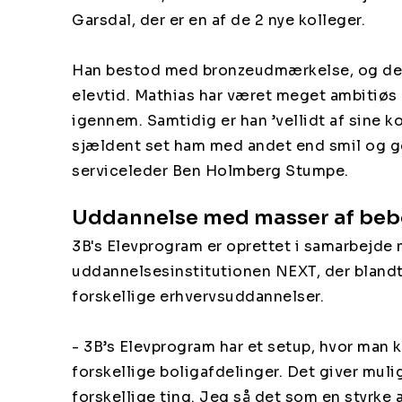
Garsdal, der er en af de 2 nye kolleger.
Han bestod med bronzeudmærkelse, og det
elevtid. Mathias har været meget ambitiøs 
igennem. Samtidig er han ’vellidt af sine kol
sjældent set ham med andet end smil og go
serviceleder Ben Holmberg Stumpe.
Uddannelse med masser af beb
3B's Elevprogram er oprettet i samarbejde
uddannelsesinstitutionen NEXT, der blandt
forskellige erhvervsuddannelser.
- 3B’s Elevprogram har et setup, hvor man 
forskellige boligafdelinger. Det giver muli
forskellige ting. Jeg så det som en styrke a