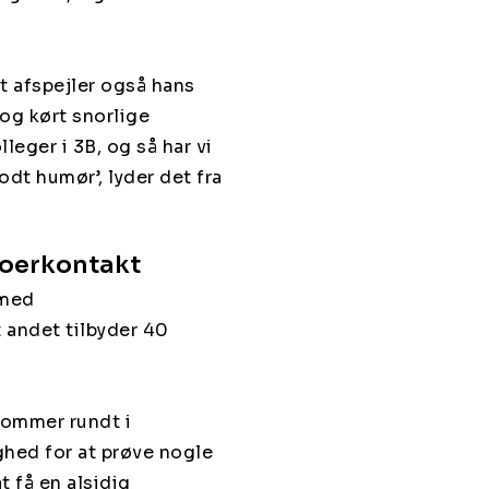
 afspejler også hans
og kørt snorlige
leger i 3B, og så har vi
dt humør’, lyder det fra
oerkontakt
 med
 andet tilbyder 40
kommer rundt i
ghed for at prøve nogle
t få en alsidig