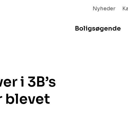
Nyheder
K
Boligsøgende
er i 3B’s
 blevet