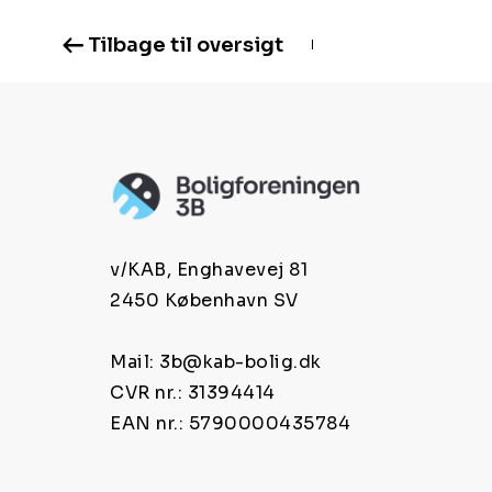
Tilbage til oversigt
v/KAB, Enghavevej 81
2450 København SV
Mail: 3b@kab-bolig.dk
CVR nr.: 31394414
EAN nr.: 5790000435784