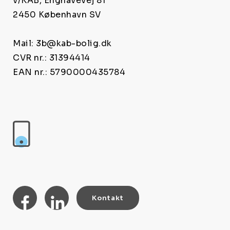
v/KAB, Enghavevej 81
2450 København SV
Mail: 3b@kab-bolig.dk
CVR nr.: 31394414
EAN nr.: 5790000435784
Kontakt